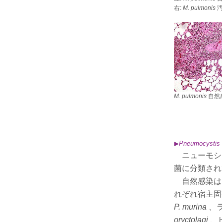
右:
M. pulmonis
汚
M. pulmonis
自然感
Pneumocystis
ニューモシ
菌に分類され
自然感染は
れぞれ宿主固
P. murina
、
oryctolagi
、