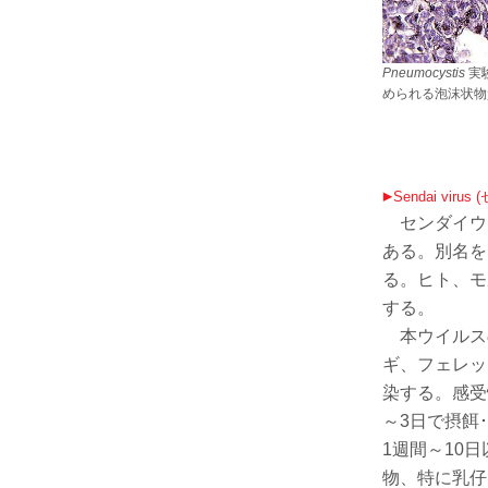
Pneumocystis
実験
められる泡沫状物質
Sendai vir
センダイウイ
ある。別名をHVJ 
る。ヒト、モ
する。
本ウイルス
ギ、フェレッ
染する。感受性
～3日で摂餌
1週間～10
物、特に乳仔