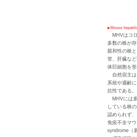
Mouse hepat
MHVはコロ
多数の株が存
親和性の株と
管、肝臓など
体巨細胞を形
自然宿主は
系統や週齢によ
抗性である。
MHVには多
している株の
認められず、
免疫不全マウ
syndrom