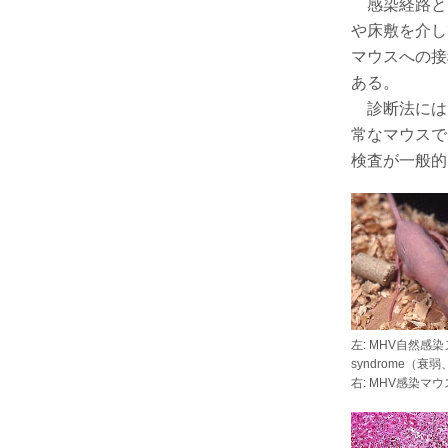
感染経路と
や床敷を介し
マウスへの接
ある。
診断法には、
常なマウスで
検査が一般的
左: MHV自然感染
syndrome（衰
右: MHV感染マ