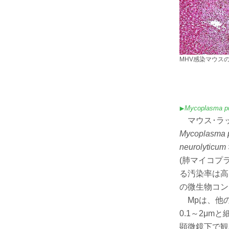
MHV感染マウスの肝
Mycoplasma p
マウス･ラ
Mycoplasma 
neurolyticum
(肺マイコプ
る汚染率は高
の微生物コン
Mpは、他
0.1～2μ
顕微鏡下で観