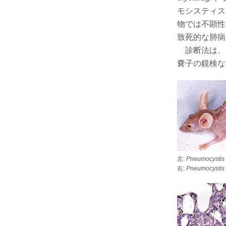
モシスティス
物では不顕性
致死的な肺病
診断法は、肺乳
嚢子の鏡検な
左:
Pneumocystis
右:
Pneumocystis