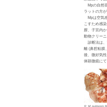
Mpの自然宿
ラットの方が
Mpは空気感
こすため感染
膣、子宮内か
動物クリーニ
診断法は、
離 (鼻腔粘膜
後、微好気性
体顕微鏡にて
左:
M. pulmonis
自