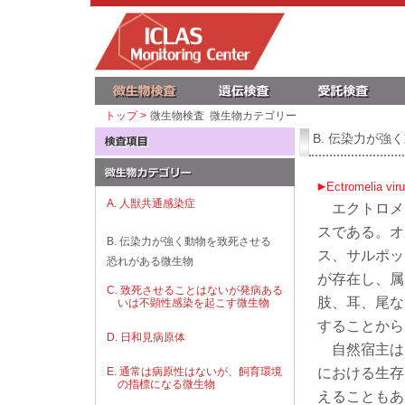
トップ >
微生物検査 微生物カテゴリー
B. 伝染力が
Ectromelia 
A. 人獣共通感染症
エクトロメリ
スである。オ
B. 伝染力が強く動物を致死させる
ス、サルポッ
恐れがある微生物
が存在し、属
C. 致死させることはないが発病ある
肢、耳、尾な
いは不顕性感染を起こす微生物
することから
D. 日和見病原体
自然宿主は
における生存
E. 通常は病原性はないが、飼育環境
の指標になる微生物
えることもあ